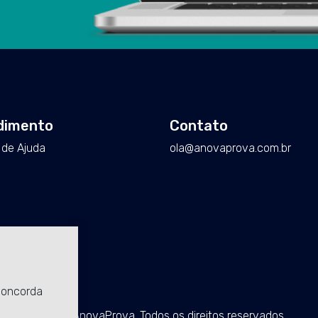
dimento
Contato
 de Ajuda
ola@anovaprova.com.br
 concorda
©2026 AnovaProva. Todos os direitos reservados.