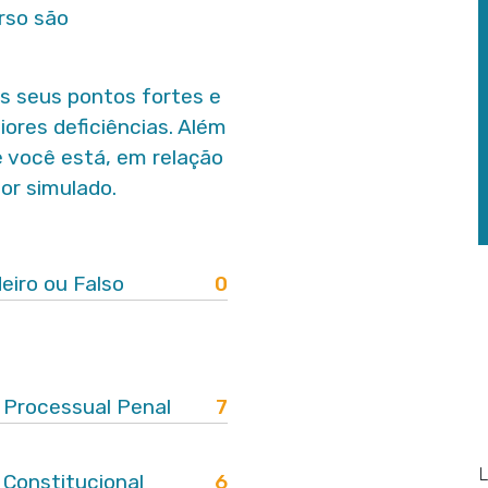
rso são
s seus pontos fortes e
ores deficiências.
Além
 você está, em relação
or simulado
.
eiro ou Falso
0
o Processual Penal
7
o Constitucional
6