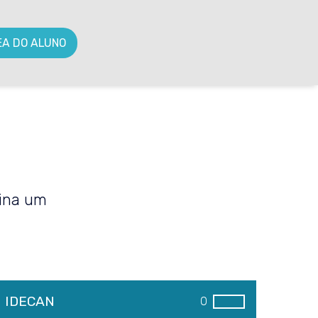
EA DO ALUNO
mina um
IDECAN
0