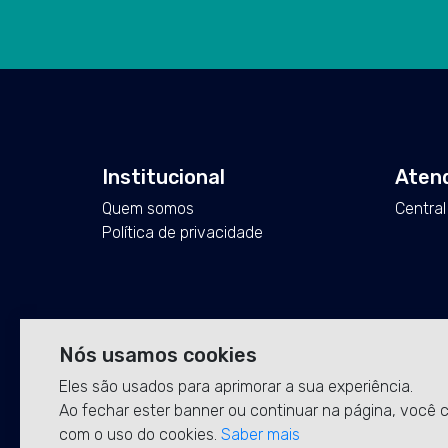
Institucional
Aten
Quem somos
Central
Política de privacidade
Nós usamos cookies
Eles são usados para aprimorar a sua experiência.
Ao fechar ester banner ou continuar na página, você
com o uso do cookies.
Saber mais