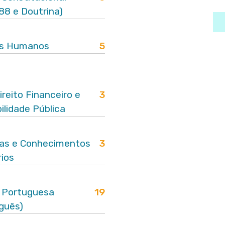
88 e Doutrina)
os Humanos
5
ireito Financeiro e
3
ilidade Pública
as e Conhecimentos
3
ios
 Portuguesa
19
guês)