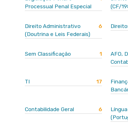
Processual Penal Especial
(CF/19
Direito Administrativo
6
Direit
(Doutrina e Leis Federais)
Sem Classificação
1
AFO, D
Contab
TI
17
Finanç
Bancár
Contabilidade Geral
6
Língua
(Portu